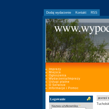
Dodaj wydarzenie
Kontakt
RSS
www.wypoc
Imprezy
Miejsca
Ogłoszenia
Wydarzenia/Imprezy
Usługi płatne
O Serwisie
Informacje i Pomoc
JESTEŚ 
Logowanie
Tucholsk
Nazwa użytkownika:
*