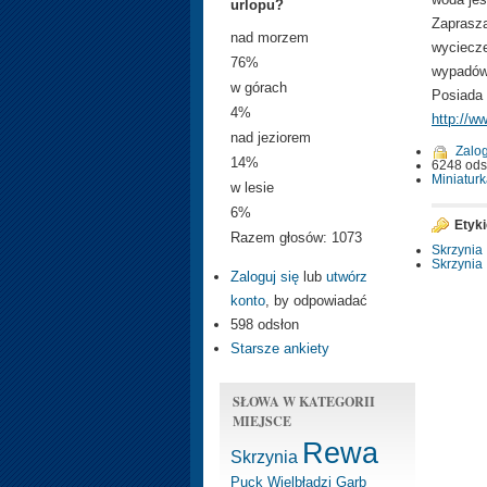
urlopu?
Zaprasza
nad morzem
wyciecze
76%
wypadów,
w górach
Posiada 
4%
http://
nad jeziorem
Zalog
14%
6248 ods
Miniaturk
w lesie
6%
Etyk
Razem głosów: 1073
Skrzynia
Skrzynia
Zaloguj się
lub
utwórz
konto
, by odpowiadać
598 odsłon
Starsze ankiety
SŁOWA W KATEGORII
MIEJSCE
Rewa
Skrzynia
Puck
Wielbłądzi Garb