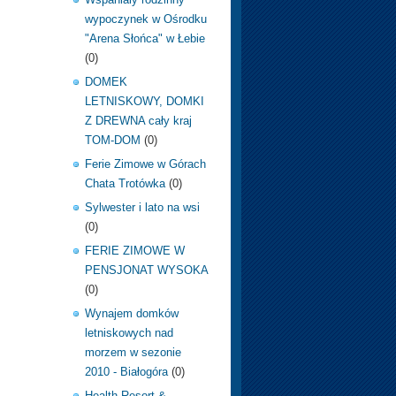
wypoczynek w Ośrodku
"Arena Słońca" w Łebie
(0)
DOMEK
LETNISKOWY, DOMKI
Z DREWNA cały kraj
TOM-DOM
(0)
Ferie Zimowe w Górach
Chata Trotówka
(0)
Sylwester i lato na wsi
(0)
FERIE ZIMOWE W
PENSJONAT WYSOKA
(0)
Wynajem domków
letniskowych nad
morzem w sezonie
2010 - Białogóra
(0)
Health Resort &