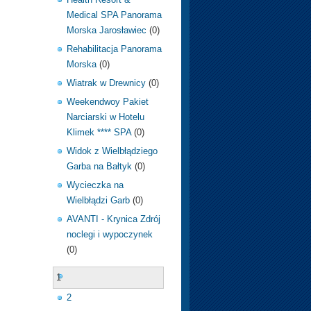
Medical SPA Panorama
Morska Jarosławiec
(0)
Rehabilitacja Panorama
Morska
(0)
Wiatrak w Drewnicy
(0)
Weekendwoy Pakiet
Narciarski w Hotelu
Klimek **** SPA
(0)
Widok z Wielbłądziego
Garba na Bałtyk
(0)
Wycieczka na
Wielbłądzi Garb
(0)
AVANTI - Krynica Zdrój
noclegi i wypoczynek
(0)
1
2