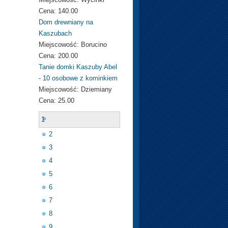
Cena:
140.00
Dom drewniany na
Kaszubach
Miejscowość:
Borucino
Cena:
200.00
Tanie domki Kaszuby Abel
- 10 osobowe z kominkiem
Miejscowość:
Dziemiany
Cena:
25.00
1
2
3
4
5
6
7
8
9