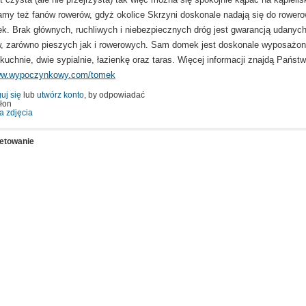
my też fanów rowerów, gdyż okolice Skrzyni doskonale nadają się do rower
k. Brak głównych, ruchliwych i niebezpiecznych dróg jest gwarancją udanyc
 zarówno pieszych jak i rowerowych. Sam domek jest doskonale wyposażon
kuchnie, dwie sypialnie, łazienkę oraz taras. Więcej informacji znajdą Państ
www.wypoczynkowy.com/tomek
uj się
lub
utwórz konto
, by odpowiadać
łon
a zdjęcia
ietowanie