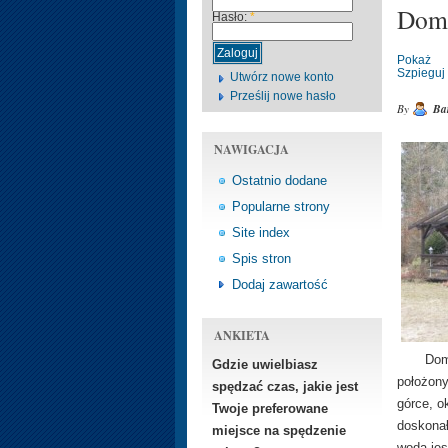
Dome
Hasło:
*
Pokaż
Szpieguj
Utwórz nowe konto
Prześlij nowe hasło
By
Bar
NAWIGACJA
Ostatnio dodane
Popularne strony
Site index
Spis stron
Dodaj zawartość
ANKIETA
Domek l
Gdzie uwielbiasz
położony
spędzać czas, jakie jest
górce, o
Twoje preferowane
doskonał
miejsce na spędzenie
woda jes