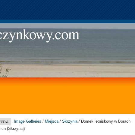
zynkowy.com
Image Galleries
/
Miejsca
/
Skrzynia
/ Domek letniskowy w Borach
TUTAJ:
ich (Skrzynia)