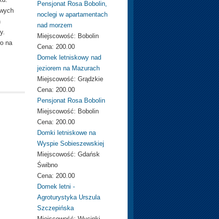
Pensjonat Rosa Bobolin,
owych
noclegi w apartamentach
h
nad morzem
y.
Miejscowość:
Bobolin
wo na
Cena:
200.00
Domek letniskowy nad
jeziorem na Mazurach
Miejscowość:
Grądzkie
Cena:
200.00
Pensjonat Rosa Bobolin
Miejscowość:
Bobolin
Cena:
200.00
Domki letniskowe na
Wyspie Sobieszewskiej
Miejscowość:
Gdańsk
Świbno
Cena:
200.00
Domek letni -
Agroturystyka Urszula
Szczepińska
Miejscowość:
Wycinki