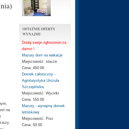
nia)
OSTATNIE OFERTY
WYNAJMU
Dodaj swoje ogłoszenie za
darmo !
Mazury dom na wakacje
Miejscowość:
stacze
Cena:
450.00
Domek całoroczny -
Agroturystyka Urszula
Szczepińska.
Miejscowość:
Wycinki
Cena:
150.00
nym,
Mazury - wynajmę domek
est na
letniskowy
ę
Miejscowość:
Pisz
ciszy,
Cena:
50.00
ku.