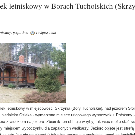
k letniskowy w Borach Tucholskich (Skrzy
tłomiej Opaj...
data:
10 lipiec 2008
etniskowy w miejscowości Skrzynia (Bory Tucholskie), nad jeziorem Sło
 niedaleko Osieka - wymarzone miejsce urlopowego wypoczynku. Położony j
kna z widokiem na jezioro. Zbiornik ten obfituje w ryby, tak więc może stać si
y miejscem wypoczynku dla zapalonych wędkarzy. Jezioro objęte jest strefą 
t czysta (ale nie przejrzysta) tak więc można się spokojnie kąpać na kąpielis