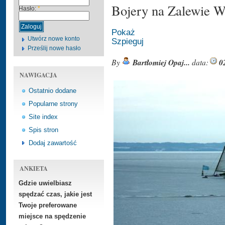
Bojery na Zalewie W
Hasło:
*
Pokaż
Utwórz nowe konto
Szpieguj
Prześlij nowe hasło
By
Bartłomiej Opaj...
data:
0
NAWIGACJA
Ostatnio dodane
Popularne strony
Site index
Spis stron
Dodaj zawartość
ANKIETA
Gdzie uwielbiasz
spędzać czas, jakie jest
Twoje preferowane
miejsce na spędzenie