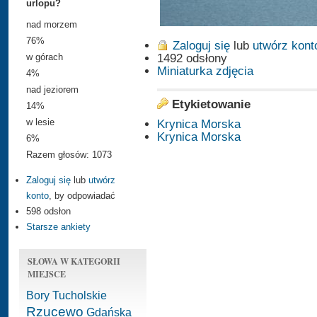
urlopu?
nad morzem
76%
Zaloguj się
lub
utwórz kont
1492 odsłony
w górach
Miniaturka zdjęcia
4%
nad jeziorem
Etykietowanie
14%
w lesie
Krynica Morska
Krynica Morska
6%
Razem głosów: 1073
Zaloguj się
lub
utwórz
konto
, by odpowiadać
598 odsłon
Starsze ankiety
SŁOWA W KATEGORII
MIEJSCE
Bory Tucholskie
Rzucewo
Gdańska