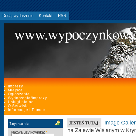
Dodaj wydarzenie
Kontakt
RSS
www.wypoczynkowy
Imprezy
Miejsca
Ogłoszenia
Wydarzenia/Imprezy
Usługi płatne
O Serwisie
Informacje i Pomoc
Image Galler
JESTEŚ TUTAJ:
Logowanie
na Zalewie Wiślanym w Kryn
Nazwa użytkownika:
*