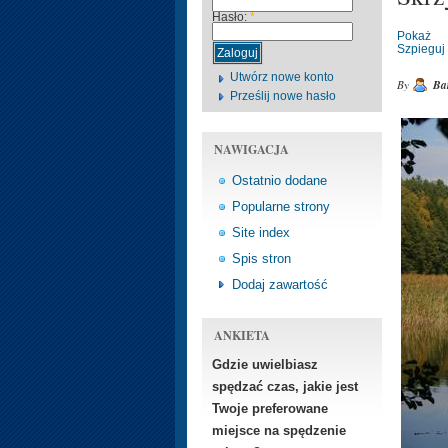
Hasło:
*
Pokaż
Szpieguj
Utwórz nowe konto
By
Bar
Prześlij nowe hasło
NAWIGACJA
Ostatnio dodane
Popularne strony
Site index
Spis stron
Dodaj zawartość
ANKIETA
Gdzie uwielbiasz
spędzać czas, jakie jest
Twoje preferowane
miejsce na spędzenie