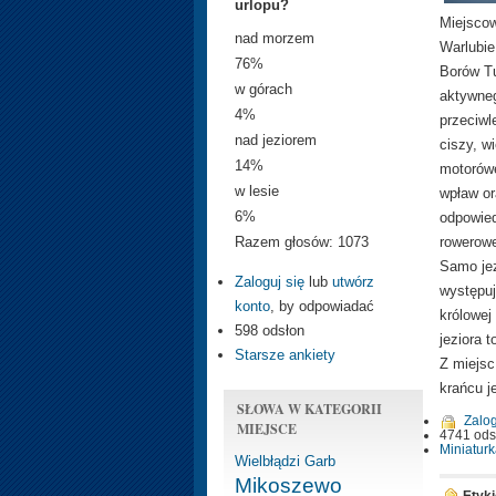
urlopu?
Miejsco
nad morzem
Warlubie
76%
Borów Tu
w górach
aktywneg
4%
przeciwl
nad jeziorem
ciszy, w
14%
motorówe
w lesie
wpław or
6%
odpowied
rowerowe
Razem głosów: 1073
Samo jez
Zaloguj się
lub
utwórz
występuj
konto
, by odpowiadać
królowej
598 odsłon
jeziora 
Starsze ankiety
Z miejsc
krańcu j
SŁOWA W KATEGORII
Zalog
MIEJSCE
4741 ods
Miniaturk
Wielbłądzi Garb
Mikoszewo