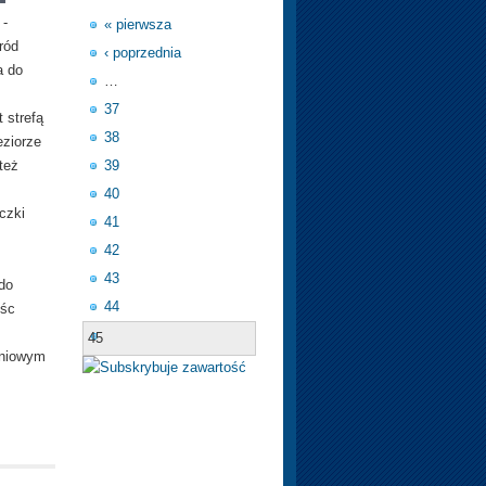
 -
« pierwsza
ród
‹ poprzednia
a do
…
37
 strefą
38
eziorze
też
39
40
czki
41
42
43
do
44
ośc
45
dniowym