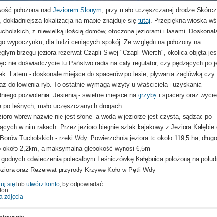
wość położona nad
Jeziorem Słonym
, przy mało uczęszczanej drodze Skórcz
, dokładniejsza lokalizacja na mapie znajduje się
tutaj
. Przepiękna wioska wś
cholskich, z niewielką ilością domów, otoczona jeziorami i lasami. Doskonał
o wypoczynku, dla ludzi ceniących spokój. Ze względu na położony na
egłym brzegu jeziora rezerwat Czapli Siwej "Czapli Wierch", okolica objęta jest
ięc nie doświadczycie tu Państwo radia na cały regulator, czy pędzących po j
k. Latem - doskonałe miejsce do spacerów po lesie, pływania żaglówką czy 
az do łowienia ryb. To ostatnie wymaga wizyty u właściciela i uzyskania
niego pozwolenia. Jesienią - świetne miejsce na
grzyby
i spacery oraz wycie
 po leśnych, mało uczęszczanych drogach.
ioro wbrew nazwie nie jest słone, a woda w jeziorze jest czysta, sądząc po
ących w nim rakach. Przez jezioro biegnie szlak kajakowy z Jeziora Kałębie 
 Borów Tucholskich - rzeki Wdy. Powierzchnia jeziora to około 119,5 ha, dług
to około 2,2km, a maksymalna głębokość wynosi 6,5m
 godnych odwiedzenia polecałbym Leśniczówkę Kałębnica położoną na połu
eziora oraz Rezerwat przyrody Krzywe Koło w Pętli Wdy
uj się
lub
utwórz konto
, by odpowiadać
łon
a zdjęcia