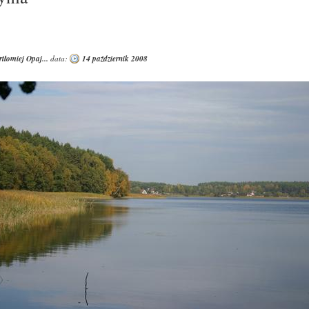
tłomiej Opaj...
data:
14 październik 2008