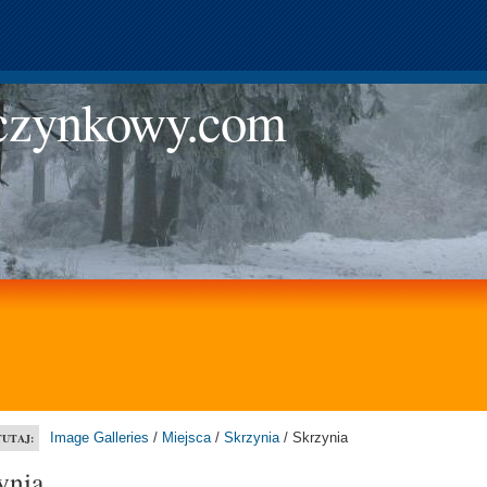
zynkowy.com
Image Galleries
/
Miejsca
/
Skrzynia
/ Skrzynia
TUTAJ:
ynia