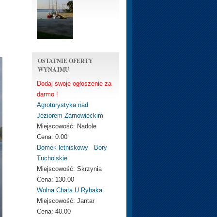
OSTATNIE OFERTY
WYNAJMU
Dodaj swoje ogłoszenie za
darmo !
Agroturystyka nad
Jeziorem Żarnowieckim
Miejscowość:
Nadole
Cena:
0.00
Domek letniskowy - Bory
Tucholskie
Miejscowość:
Skrzynia
Cena:
130.00
Wolna Chata U Rybaka
Miejscowość:
Jantar
Cena:
40.00