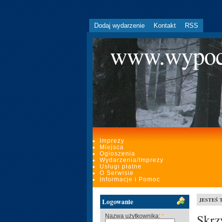
Dodaj wydarzenie
Kontakt
RSS
www.wypoc
Imprezy
Miejsca
Ogłoszenia
Wydarzenia/Imprezy
Usługi płatne
O Serwisie
Informacje i Pomoc
JESTEŚ 
Logowanie
Skrz
Nazwa użytkownika:
*